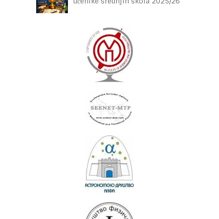
učenike srednjih škola 2025/26