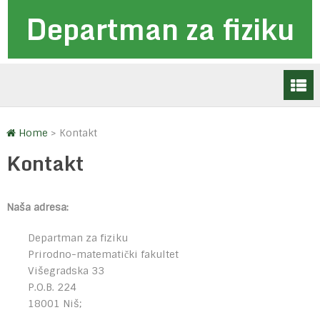
Departman za fiziku
Home
>
Kontakt
Kontakt
Naša adresa:
Departman za fiziku
Prirodno-matematički fakultet
Višegradska 33
P.O.B. 224
18001 Niš;