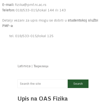
E-mail:
fizika@pmf.ni.ac.rs
Telefon:
018/533-015/lokal 144 ili 143
Detalji vezani za upis mogu se dobiti u
studentskoj službi
PMF-a
:
tel. 018/533-015/lokal 125
Latinica
|
Ћирилица
Upis na OAS Fizika