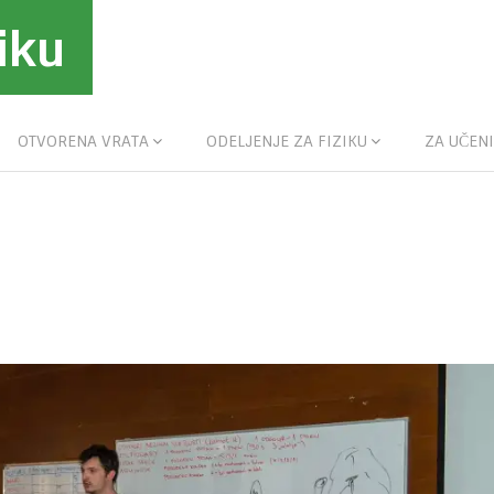
iku
OTVORENA VRATA
ODELJENJE ZA FIZIKU
ZA UČENI