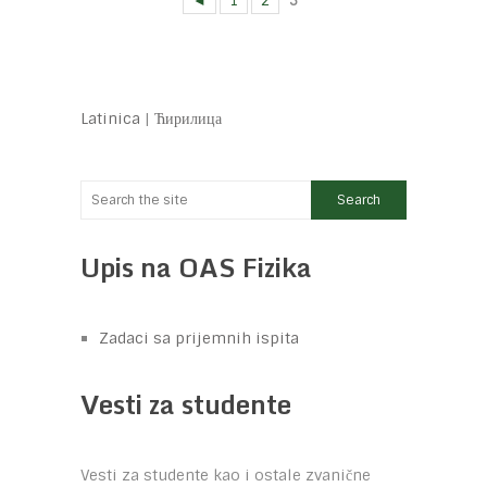
◄
1
2
3
Latinica
|
Ћирилица
Upis na OAS Fizika
Zadaci sa prijemnih ispita
Vesti za studente
Vesti za studente kao i ostale zvanične